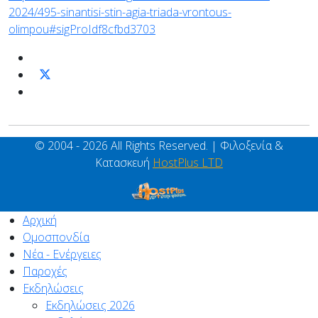
2024/495-sinantisi-stin-agia-triada-vrontous-
olimpou#sigProIdf8cfbd3703
© 2004 - 2026 All Rights Reserved. | Φιλοξενία &
Κατασκευή
HostPlus LTD
Αρχική
Ομοσπονδία
Νέα - Ενέργειες
Παροχές
Εκδηλώσεις
Εκδηλώσεις 2026