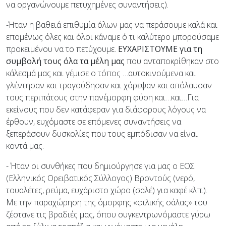
να οργανώνουμε πετυχημένες συναντήσεις).
-Ήταν η βαθειά επιθυμία όλων μας να περάσουμε καλά και
επομένως όλες και όλοι κάναμε ό τι καλύτερο μπορούσαμε
προκειμένου να το πετύχουμε.
ΕΥΧΑΡΙΣΤΟΥΜΕ για τη
συμβολή τους όλα τα μέλη μας
που ανταποκρίθηκαν στο
κάλεσμά μας και γέμισε ο τόπος …αυτοκινούμενα και
γλέντησαν και τραγούδησαν και χόρεψαν και απόλαυσαν
τους περιπάτους στην πανέμορφη φύση και…και…Για
εκείνους που δεν κατάφεραν για διάφορους λόγους να
έρθουν, ευχόμαστε σε επόμενες συναντήσεις να
ξεπεράσουν δυσκολίες που τους εμπόδισαν να είναι
κοντά μας.
- Ήταν οι συνθήκες που δημιούργησε για μας ο ΕΟΣ
(Ελληνικός Ορειβατικός Σύλλογος) Βροντούς (νερό,
τουαλέτες, ρεύμα, ευχάριστο χώρο (σαλέ) για καφέ κλπ.).
Με την παραχώρηση της όμορφης «φιλικής σάλας» του
ζέστανε τις βραδιές μας, όπου συγκεντρωνόμαστε γύρω