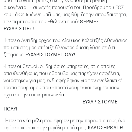
από τα ξύλινα τραπέζια και γινόμαστε μια μεγάλη
οικογένεια. Η συνεχής παρουσία του Προέδρου του ΕΟΣ
κου Γάκκη Ιωάννη μαζί μας, μας θύμιζε την σπουδαιότητα,
την πεμπτουσία του Εθελοντισμού!
ΘΕΡΜΕΣ
ΕΥΧΑΡΙΣΤΙΕΣ !
-Ήταν ο Αντιδήμαρχος του Δίου κος Καλαϊτζής Αθανάσιος
που επίσης μας στήριξε δίνοντας άμεση λύση σε ό τι
ζητήσαμε.
ΕΥΧΑΡΙΣΤΟΥΜΕ ΠΟΛΥ!
-Ήταν οι θεσμοί, οι δημόσιες υπηρεσίες, στις οποίες
απευθυνθήκαμε, που αθόρυβα μας παρείχαν ασφάλεια,
νοιάστηκαν για μας, ενδιαφέρθηκαν για τον εναλλακτικό
τρόπο τουρισμού που «προτείνουμε» και ενημέρωσαν
σχετικά την τοπική κοινωνία.
ΕΥΧΑΡΙΣΤΟΥΜΕ
ΠΟΛΥ!
-Ήταν τα
νέα μέλη
που έφεραν με την παρουσία τους ένα
φρέσκο «αέρα» στην μεγάλη παρέα μας.
ΚΑΛΩΣΗΡΘΑΤΕ!