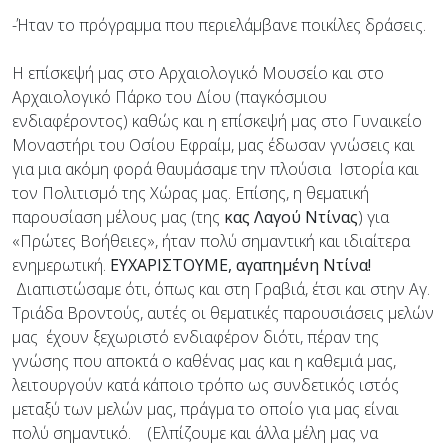
-Ήταν το πρόγραμμα που περιελάμβανε ποικίλες δράσεις.
Η επίσκεψή μας στο Αρχαιολογικό Μουσείο και στο
Αρχαιολογικό Πάρκο του Δίου (παγκόσμιου
ενδιαφέροντος) καθώς και η επίσκεψή μας στο Γυναικείο
Μοναστήρι του Οσίου Εφραίμ, μας έδωσαν γνώσεις και
για μια ακόμη φορά θαυμάσαμε την πλούσια Ιστορία και
τον Πολιτισμό της Χώρας μας. Επίσης, η θεματική
παρουσίαση μέλους μας (της
κας Λαγού Ντίνας
) για
«Πρώτες Βοήθειες», ήταν πολύ σημαντική και ιδιαίτερα
ενημερωτική.
ΕΥΧΑΡΙΣΤΟΥΜΕ, αγαπημένη Ντίνα!
Διαπιστώσαμε ότι, όπως και στη Γραβιά, έτσι και στην Αγ.
Τριάδα Βροντούς, αυτές οι θεματικές παρουσιάσεις μελών
μας έχουν ξεχωριστό ενδιαφέρον διότι, πέραν της
γνώσης που αποκτά ο καθένας μας και η καθεμιά μας,
λειτουργούν κατά κάποιο τρόπο ως συνδετικός ιστός
μεταξύ των μελών μας, πράγμα το οποίο για μας είναι
πολύ σημαντικό. (Ελπίζουμε και άλλα μέλη μας να