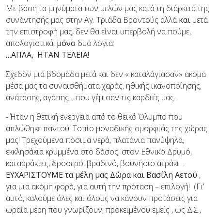
Με βάση τα μηνύματα των μελών μας κατά τη διάρκεια της
συνάντησής μας στην Αγ. Τριάδα Βροντούς αλλά
και
μετά
την επιστροφή μας, δεν θα είναι υπερβολή να πούμε,
απολογιστικά,
μόνο
δυο λόγια:
…ΑΠΛΑ, ΗΤΑΝ ΤΕΛΕΙΑ!
Σχεδόν μια βδομάδα μετά και δεν « καταλάγιασαν» ακόμα
μέσα μας τα συναισθήματα χαράς, ηθικής ικανοποίησης,
ανάτασης, αγάπης….που γέμισαν τις καρδιές μας.
- Ήταν η θετική ενέργεια από το θεϊκό Όλυμπο που
απλώθηκε παντού! Τοπίο μοναδικής ομορφιάς της χώρας
μας! Τρεχούμενα πόσιμα νερά, πλατάνια πανύψηλα,
εκκλησάκια κρυμμένα στο δάσος, στον Εθνικό Δρυμό,
καταρράκτες, δροσερό, βραδινό, βουνήσιο αεράκι…
ΕΥΧΑΡΙΣΤΟΥΜΕ τα μέλη μας Δώρα και Βασίλη Αετού
,
για μια ακόμη φορά, για αυτή την πρόταση – επιλογή! (Γι’
αυτό, καλούμε όλες και όλους να κάνουν προτάσεις για
ωραία μέρη που γνωρίζουν, προκειμένου εμείς , ως Δ.Σ.,