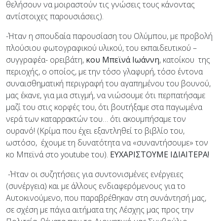
θελήσουν να μοιραστούν τις γνώσεις τους κάνοντας
αντίστοιχες παρουσιάσεις).
-Ήταν η σπουδαία παρουσίαση του Ολύμπου, με προβολή
πλούσιου φωτογραφικού υλικού, του εκπαιδευτικού –
συγγραφέα- ορειβάτη,
κου Μπεϊνά Ιωάννη
, κατοίκου της
περιοχής, ο οποίος, με την τόσο γλαφυρή, τόσο έντονα
συναισθηματική περιγραφή του αγαπημένου του βουνού,
μας έκανε, για μια στιγμή, να νιώσουμε ότι περπατήσαμε
μαζί του στις κορφές του, ότι βουτήξαμε στα παγωμένα
νερά των καταρρακτών του… ότι ακουμπήσαμε τον
ουρανό! (Κρίμα που έχει εξαντληθεί το βιβλίο του,
ωστόσο, έχουμε τη δυνατότητα να «συναντήσουμε» τον
κο Μπεϊνά στο youtube του).
ΕΥΧΑΡΙΣΤΟΥΜΕ ΙΔΙΑΙΤΕΡΑ!
-Ήταν οι συζητήσεις για συντονισμένες ενέργειες
(συνέργεια) και με άλλους ενδιαφερόμενους για το
Αυτοκινούμενο, που παραβρέθηκαν στη συνάντησή μας,
σε σχέση με πάγια αιτήματα της Λέσχης μας προς την