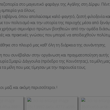
εζοπορία στο μαγευτικό φαράγγι της Αγάλης στη Δίρφυ. Πέντε
εμπειρία για όλους.
 ταβέρνα, όπου απολαύσαμε καλό φαγητό, ζεστή φιλοξενία κα
με τον πολιτισμό και την ιστορία της περιοχής μέσα από ξεν
ά χρήσιμο σεμινάριο πρώτων βοηθειών από την ομάδα διάσω
ές και πρακτικές γνώσεις που μπορεί να αποδειχθούν πολύτιμ
στάθηκε στο πλευρό μας καθ’ όλη τη διάρκεια της συνάντησης.
λη που συνέβαλαν στην οργάνωση και πραγματοποίηση αυτής
 κυρία Σμαρώ Δάγγουλα (πρόεδρο της Κοινότητας), τα μέλη 
α τα μέλη που μας τίμησαν με την παρουσία τους.
 μαζί και ακόμη περισσότεροι !