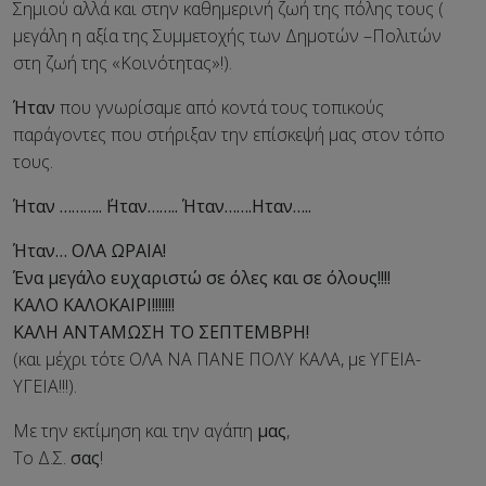
Σημιού αλλά και στην καθημερινή ζωή της πόλης τους (
μεγάλη η αξία της Συμμετοχής των Δημοτών –Πολιτών
στη ζωή της «Κοινότητας»!).
Ήταν
που γνωρίσαμε από κοντά τους τοπικούς
παράγοντες που στήριξαν την επίσκεψή μας στον τόπο
τους.
Ήταν ……….. ΄Ηταν…….. Ήταν…….Ηταν…..
Ήταν… ΟΛΑ ΩΡΑΙΑ!
Ένα μεγάλο ευχαριστώ σε όλες και σε όλους!!!!
ΚΑΛΟ ΚΑΛΟΚΑΙΡΙ!!!!!!!
ΚΑΛΗ ΑΝΤΑΜΩΣΗ ΤΟ ΣΕΠΤΕΜΒΡΗ!
(και μέχρι τότε ΟΛΑ ΝΑ ΠΑΝΕ ΠΟΛΥ ΚΑΛΑ, με ΥΓΕΙΑ-
ΥΓΕΙΑ!!!).
Με την εκτίμηση και την αγάπη
μας
,
Το Δ.Σ.
σας
!