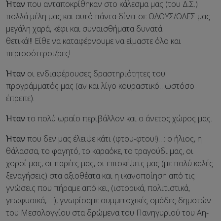
Ήταν
που ανταποκρίθηκαν στο κάλεσμα μας (του Δ.Σ.)
πολλά μέλη μας και αυτό πάντα δίνει σε ΟΛΟΥΣ/ΟΛΕΣ μας
μεγάλη χαρά, κέφι και συναισθήματα δυνατά
θετικά!!! Είθε να καταφέρνουμε να είμαστε όλο και
περισσότεροι/ρες!
Ήταν
οι ενδιαφέρουσες δραστηριότητες του
προγράμματός μας (αν και λίγο κουραστικό…ωστόσο
έπρεπε).
Ήταν
το πολύ ωραίο περιβάλλον και ο άνετος χώρος μας.
Ήταν
που δεν μας έλειψε κάτι (φτου-φτου!)…: ο ήλιος, η
θάλασσα, το φαγητό, το καραόκε, το τραγούδι μας, οι
χοροί μας, οι παρέες μας, οι επισκέψεις μας (με πολύ καλές
ξεναγήσεις) στα αξιοθέατα και η ικανοποίηση από τις
γνώσεις που πήραμε από κει, (ιστορικά, πολιτιστικά,
γεωφυσικά, …), γνωρίσαμε συμμετοχικές ομάδες δημοτών
του Μεσολογγίου στα δρώμενα του Πανηγυριού του Αη-