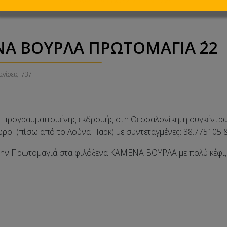
Α ΒΟΥΡΛΑ ΠΡΩΤΟΜΑΓΙΑ ΄22
νίσεις: 737
 προγραμματισμένης εκδρομής στη Θεσσαλονίκη, η συγκέντρω
ο (πίσω από το Λούνα Παρκ) με συντεταγμένες: 38.775105 &
την Πρωτομαγιά στα φιλόξενα ΚΑΜΕΝΑ ΒΟΥΡΛΑ με πολύ κέφι, δ