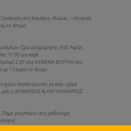
9/4/22
ση στο Ναυάγιο -Φώκιες – Ιστορική
 το άτομο .
υλών. Ώρα αναχώρησης 9.00. Άφιξη
11.00’ για καφέ.
φή 2.30’ στα ΚΑΜΕΝΑ ΒΟΥΡΛΑ στο
ε 13 ευρώ το άτομο.
ο συγκέντρωσης με κέφι- χορό.
μας ο ΔΉΜΑΡΧΟΣ & ΑΝΤΙΔΗΜΑΡΧΟΣ
 για μπάνιο στις ραδιούχες
ότητες.