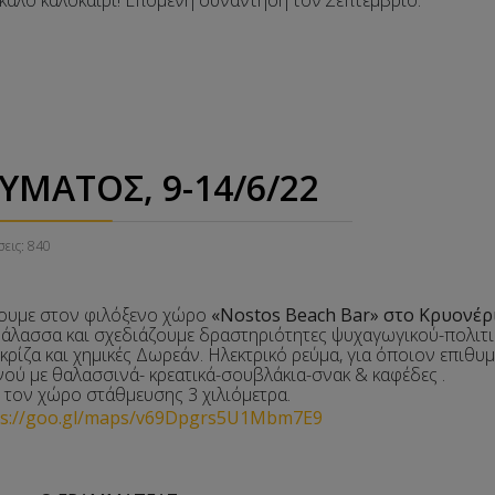
ΜΑΤΟΣ, 9-14/6/22
εις: 840
ουμε στον φιλόξενο χώρο
«Nostos Beach Bar» στο Κρυονέρ
λασσα και σχεδιάζουμε δραστηριότητες ψυχαγωγικού-πολιτισ
κρίζα και χημικές Δωρεάν. Ηλεκτρικό ρεύμα, για όποιον επιθυμ
νού με θαλασσινά- κρεατικά-σουβλάκια-σνακ & καφέδες .
ό τον χώρο στάθμευσης 3 χιλιόμετρα.
ps://goo.gl/maps/v69Dpgrs5U1Mbm7E9