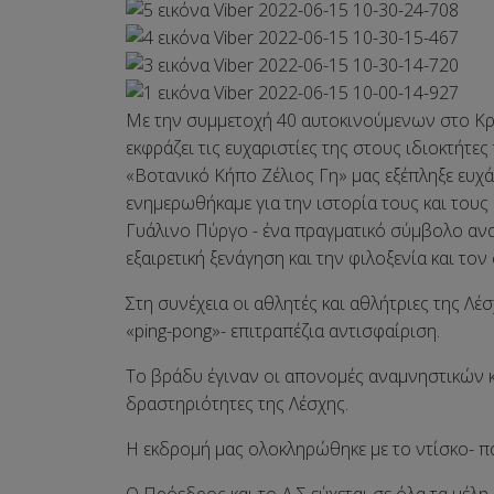
Με την συμμετοχή 40 αυτοκινούμενων στο Κρ
εκφράζει τις ευχαριστίες της στους ιδιοκτήτ
«Βοτανικό Κήπο Ζέλιος Γη» μας εξέπληξε ευχ
ενημερωθήκαμε για την ιστορία τους και τ
Γυάλινο Πύργο - ένα πραγματικό σύμβολο ανα
εξαιρετική ξενάγηση και την φιλοξενία και το
Στη συνέχεια οι αθλητές και αθλήτριες της Λ
«ping-pong»- επιτραπέζια αντισφαίριση.
Το βράδυ έγιναν οι απονομές αναμνηστικών κυ
δραστηριότητες της Λέσχης.
Η εκδρομή μας ολοκληρώθηκε με το ντίσκο- πάρ
Ο Πρόεδρος και το Δ.Σ εύχεται σε όλα τα μέλ