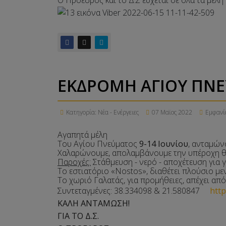
ΕΚΔΡΟΜΗ ΑΓΙΟΥ ΠΝΕΥ
Κατηγορία:
Νέα - Ενέργειες
07 Μαϊος 2022
Εμφανίσ
Αγαπητά μέλη
Του Αγίου Πνεύματος
9-14 Ιουνίου
, ανταμών
Χαλαρώνουμε, απολαμβάνουμε την υπέροχη θά
Παροχές:
Στάθμευση - νερό - αποχέτευση για γ
Το εστιατόριο «Nostos», διαθέτει πλούσιο με
Το χωριό Γαλατάς, για προμήθειες, απέχει απ
Συντεταγμένες: 38.334098 & 21.580847
htt
ΚΑΛΗ ΑΝΤΑΜΩΣΗ!
ΓΙΑ ΤΟ Δ.Σ.