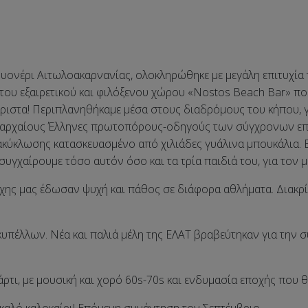
υονέρι Αιτωλοακαρνανίας, ολοκληρώθηκε με μεγάλη επιτυχία 
ες του εξαιρετικού και φιλόξενου χώρου «Nostos Beach Bar» 
άριστα! Περιπλανηθήκαμε μέσα στους διαδρόμους του κήπου, 
ους αρχαίους Έλληνες πρωτοπόρους-οδηγούς των σύγχρονων 
κύκλωσης κατασκευασμένο από χιλιάδες γυάλινα μπουκάλια. Ε
ν συγχαίρουμε τόσο αυτόν όσο και τα τρία παιδιά του, για τον
έσχης μας έδωσαν ψυχή και πάθος σε διάφορα αθλήματα. Διακ
πέλλων. Νέα και παλιά μέλη της ΕΛΑΤ βραβεύτηκαν για την συ
τι, με μουσική και χορό 60s-70s και ενδυμασία εποχής που θα 
η καλό καλοκαίρι! Επόμενη συνάντηση τον Σεπτέμβριο.