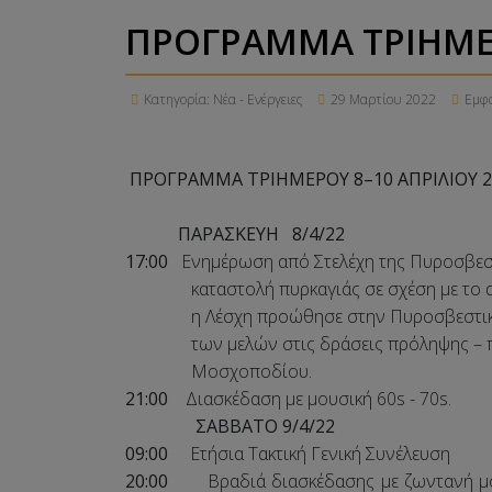
ΠΡΟΓΡΑΜΜΑ ΤΡΙΗΜΕΡ
Κατηγορία:
Νέα - Ενέργειες
29 Μαρτίου 2022
Εμφα
ΠΡΟΓΡΑΜΜΑ ΤΡΙΗΜΕΡΟΥ 8–10 ΑΠΡΙΛΙΟΥ 2
ΠΑΡΑΣΚΕΥΗ 8/4/22
17:00
Ενημέρωση από Στελέχη της Πυροσβεστ
καταστολή πυρκαγιάς σε σχέση με το αυτοκ
η Λέσχη προώθησε στην Πυροσβεστική Υπ
των μελών στις δράσεις πρόληψης – πυ
Μοσχοποδίου.
21:00
Διασκέδαση με μουσική 60
s
- 70
s
.
ΣΑΒΒΑΤΟ 9/4/22
09:00
Ετήσια Τακτική Γενική Συνέλευση
20:00
Βραδιά διασκέδασης με ζωντανή μο