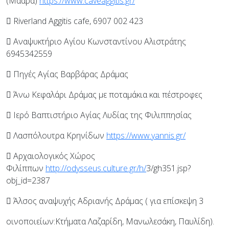
(Μααρά)
https://www.caveaggitis.gr/
 Riverland Aggitis cafe, 6907 002 423
 Αναψυκτήριο Αγίου Κωνσταντίνου Αλιστράτης
6945342559
 Πηγές Αγίας Βαρβάρας Δράμας
 Άνω Κεφαλάρι Δράμας με ποταμάκια και πέστροφες
 Ιερό Βαπτιστήριο Αγίας Λυδίας της Φιλιππησίας
 Λασπόλουτρα Κρηνίδων
https://www.yannis.gr/
 Αρχαιολογικός Χώρος
Φιλίππων
http://odysseus.culture.gr/h/
3/gh351.jsp?
obj_id=2387
 Άλσος αναψυχής Αδριανής Δράμας ( για επίσκεψη 3
οινοποιείων:Κτήματα Λαζαρίδη, Μανωλεσάκη, Παυλίδη).