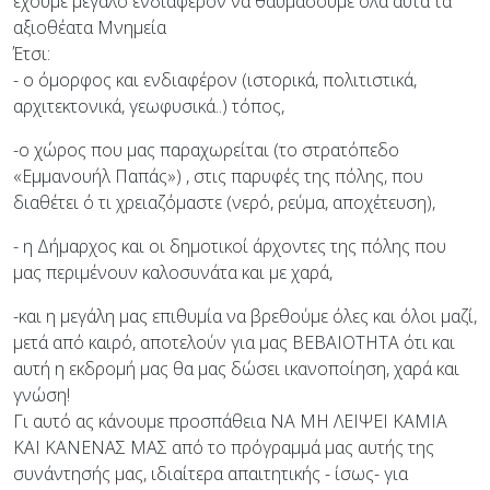
έχουμε μεγάλο ενδιαφέρον να θαυμάσουμε όλα αυτά τα
αξιοθέατα Μνημεία
Έτσι:
- ο όμορφος και ενδιαφέρον (ιστορικά, πολιτιστικά,
αρχιτεκτονικά, γεωφυσικά..) τόπος,
-ο χώρος που μας παραχωρείται (το στρατόπεδο
«Εμμανουήλ Παπάς») , στις παρυφές της πόλης, που
διαθέτει ό τι χρειαζόμαστε (νερό, ρεύμα, αποχέτευση),
- η Δήμαρχος και οι δημοτικοί άρχοντες της πόλης που
μας περιμένουν καλοσυνάτα και με χαρά,
-και η μεγάλη μας επιθυμία να βρεθούμε όλες και όλοι μαζί,
μετά από καιρό, αποτελούν για μας ΒΕΒΑΙΟΤΗΤΑ ότι και
αυτή η εκδρομή μας θα μας δώσει ικανοποίηση, χαρά και
γνώση!
Γι αυτό ας κάνουμε προσπάθεια ΝΑ ΜΗ ΛΕΙΨΕΙ ΚΑΜΙΑ
ΚΑΙ ΚΑΝΕΝΑΣ ΜΑΣ από το πρόγραμμά μας αυτής της
συνάντησής μας, ιδιαίτερα απαιτητικής - ίσως- για