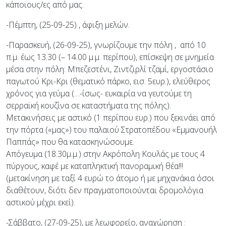
κάποιους/ες από μας.
-Πέμπτη, (25-09-25) , άφιξη μελών.
-Παρασκευή, (26-09-25), γνωρίζουμε την πόλη , από 10
π.μ. έως 13.30 (– 14.00 μ.μ. περίπου), επίσκεψη σε μνημεία
μέσα στην πόλη: Μπεζεστένι, Ζιντζιρλί τζαμί, εργοστάσιο
παγωτού Κρι-Κρι (θεματικό πάρκο, εισ. 5ευρ.), ελεύθερος
χρόνος για γεύμα (…-ίσως- ευκαιρία να γευτούμε τη
σερραϊκή κουζίνα σε καταστήματα της πόλης).
Μετακινήσεις με αστικό (1 περίπου ευρ.) που ξεκινάει από
την πόρτα («μας») του παλαιού Στρατοπέδου «Εμμανουήλ
Παππάς» που θα κατασκηνώσουμε.
Απόγευμα (18.30μ.μ.) στην Ακρόπολη Κουλάς με τους 4
πύργους, καφέ με καταπληκτική πανοραμική θέα!!!
(μετακίνηση με ταξί 4 ευρώ το άτομο ή με μηχανάκια όσοι
διαθέτουν, διότι δεν πραγματοποιούνται δρομολόγια
αστικού μέχρι εκεί).
-Σάββατο, (27-09-25), με λεωφορείο, αναχώρηση :