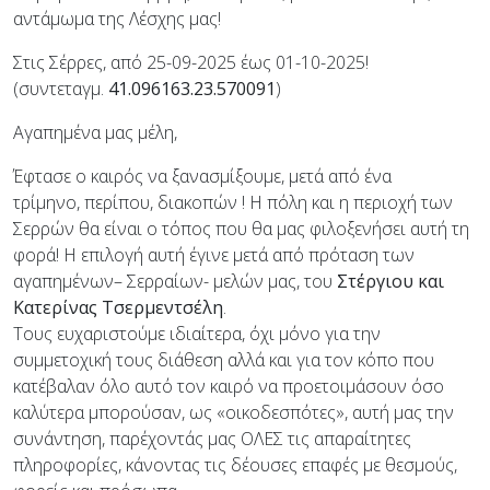
αντάμωμα της Λέσχης μας!
Στις Σέρρες, από 25-09-2025 έως 01-10-2025!
(συντεταγμ.
41.096163.23.570091
)
Αγαπημένα μας μέλη,
Έφτασε ο καιρός να ξανασμίξουμε, μετά από ένα
τρίμηνο, περίπου, διακοπών ! Η πόλη και η περιοχή των
Σερρών θα είναι ο τόπος που θα μας φιλοξενήσει αυτή τη
φορά! Η επιλογή αυτή έγινε μετά από πρόταση των
αγαπημένων– Σερραίων- μελών μας, του
Στέργιου και
Κατερίνας Τσερμεντσέλη
.
Τους ευχαριστούμε ιδιαίτερα, όχι μόνο για την
συμμετοχική τους διάθεση αλλά και για τον κόπο που
κατέβαλαν όλο αυτό τον καιρό να προετοιμάσουν όσο
καλύτερα μπορούσαν, ως «οικοδεσπότες», αυτή μας την
συνάντηση, παρέχοντάς μας ΟΛΕΣ τις απαραίτητες
πληροφορίες, κάνοντας τις δέουσες επαφές με θεσμούς,