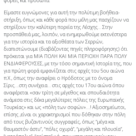
φορείς και πρόσωπα.
Είμαστε ευγνώμονες για αυτή την πολύτιμη βοήθεια-
στήριξη, όπως και κάθε φορά που μέλη μας πασχίζουν να
στηρίξουν την καλύτερη πορεία της Λέσχης… Στην
προσπάθειά μας, λοιπόν, να ενημερωθούμε εκτενέστερα
για την ιστορία και τα αξιοθέατα των Σερρών,
διαπιστώνουμε (διαβάζοντας πηγές πληροφόρησης) ότι
πρόκειται για ΜΙΑ ΠΟΛΗ ΚΑΙ ΜΙΑ ΠΕΡΙΟΧΗ ΠΑΡΑ ΠΟΛΥ
ΕΝΔΙΑΦΕΡΟΥΣΕΣ, με την τόσο σημαντική Ιστορία της, που
για πρώτη φορά εμφανίζεται στις αρχές του 5ου αιώνα
π.Χ., όπως την αναφέρει ο Ηρόδοτος με το όνομα
Σίρις….στη συνέχεια… στις αρχές του 17ου αιώνα όπου
αναφέρεται «σαν τρίτη σε μέγεθος και σπουδαιότητα
ανάμεσα στις δέκα μεγαλύτερες πόλεις της Ευρωπαϊκής
Τουρκίας» και ως «πόλη των σοφών»….! Αξιοσημείωτοι,
επίσης ,είναι οι χαρακτηρισμοί που δόθηκαν στην πόλη
από τους βυζαντινούς συγγραφείς, όπως “μέγα και
θαυμαστόν άστυ”, “πόλις οχυρά”, “μεγάλη και πλουσία”,