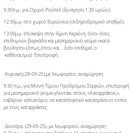
9.30π.μ., για Οχυρό Ρούπελ (ξενάγηση 1.30 ωρών),
12.30μ.μ. στο χωριό Βυρώνεια (σιδηροδρομικό σταθμό),
13.00μ.μ. επίσκεψη στην λίμνη Κερκίνη, όσοι-όσες
επιθυμούν βαρκάδα και μεσημεριανό γεύμα «κατά
βούληση»,(όπως,όπου και …όσο επιθυμεί ο
καθένας/μια). Επιστροφή…
-Κυριακή,(28-09-25),με λεωφορείο, αναχώρηση:
9.30 π.μ., για Μονή Τίμιου Προδρόμου Σερρών, επιστροφή
για μεσημεριανό γεύμα-γλεντάκι στους «Καταρράκτες»,
ταβέρνα- εστιατόριο, σε καταπληκτικό καταπράσινο τοπίο
με τους καταρράκτες.
-Δευτέρα, (29-09-25), με λεωφορείο, αναχώρηση :