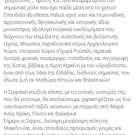
“μητρόπολις”, “αρίστη” κ.ά., που καταμαρτυρούν τον
σημαντικό ρόλο που έχει παίξει μέσα από το χρόνο!
Σπουδαία αξιοθέατα, παλιοί ιεροί ναοί και τα μοναδικής
αρχιτεκτονικής, θρησκευτικής και ιστορικής αξίας
μοναστήρια, αξιόλογα τουρκικά οικοδομήματα που
δείχνουν την επιμιξία της ανατολικής και βυζαντινής
τέχνης, Μουσεία, παραδοσιακά κτίρια, Αρχαιολογικοί
Χώροι ,Ιστορικοί Χώροι (Οχυρά Ρούπελ), Ιαματικά
Λουτρά, φυσικές πανέμορφες τοποθεσίες και στη κορυφή
της λίστας, βέβαια, η Λίμνη Κερκίνη με τον υδροβιότοπο,
έναν από τους δέκα της Ελλάδας, διεθνούς σημασίας, που
έδωσε ζωή σε πληθώρα πτηνών και θηλαστικών!
Η Σερραϊκή κουζίνα, επίσης, με τις τοπικές νοστιμιές της,
που θα γευτούμε, θα απολαύσουμε, χαρακτηρίζεται ως ένα
«απολαυστικό ταξίδι γεύσεων», με επιρροές από Μικρά
Ασία, Θράκη, Πόντο και Βαλκάνια!
Σήμερα οι Σέρρες , δεύτερη μεγαλύτερη πόλη της
Μακεδονίας, είναι σπουδαίος προορισμός για μας και