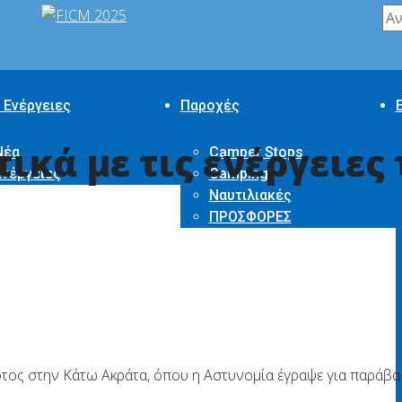
 Ενέργειες
Παροχές
κά με τις ενέργειες 
Νέα
Camper Stops
Ενέργειες
Camping
Ναυτιλιακές
ΠΡΟΣΦΟΡΕΣ
ος στην Κάτω Ακράτα, όπου η Αστυνομία έγραψε για παράβασ