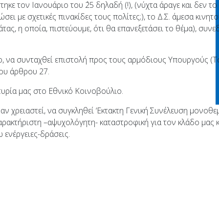
ηκε τον Ιανουάριο του ΄25 δηλαδή (!), (νύχτα άραγε και δεν το
ώσει με σχετικές πινακίδες τους πολίτες;), το Δ.Σ. άμεσα κιν
τας, η οποία, πιστεύουμε, ότι θα επανεξετάσει το θέμα), συν
ο, να συνταχθεί επιστολή προς τους αρμόδιους Υπουργούς (
ου άρθρου 27.
τυρία μας στο Εθνικό Κοινοβούλιο.
ν χρειαστεί, να συγκληθεί ‘Εκτακτη Γενική Συνέλευση μονοθεμ
αρακτήριστη –αψυχολόγητη- καταστροφική για τον κλάδο μας κ
 ενέργειες-δράσεις.