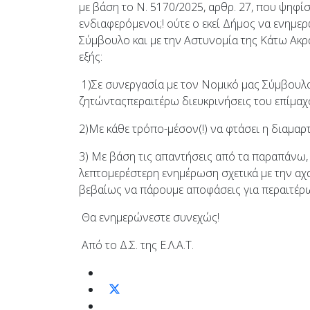
με βάση το Ν. 5170/2025, αρθρ. 27, που ψηφίστ
ενδιαφερόμενοι;! ούτε ο εκεί Δήμος να ενημερ
Σύμβουλο και με την Αστυνομία της Κάτω Ακρά
εξής:
1)Σε συνεργασία με τον Νομικό μας Σύμβουλ
ζητώνταςπεραιτέρω διευκρινήσεις του επίμαχ
2)Με κάθε τρόπο-μέσον(!) να φτάσει η διαμαρ
3) Με βάση τις απαντήσεις από τα παραπάνω, α
λεπτομερέστερη ενημέρωση σχετικά με την αχ
βεβαίως να πάρουμε αποφάσεις για περαιτέρω
Θα ενημερώνεστε συνεχώς!
Από το Δ.Σ. της Ε.Λ.Α.Τ.