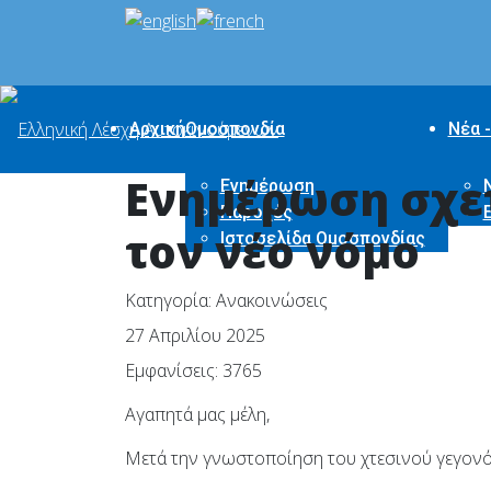
Αρχική
Ομοσπονδία
Νέα -
Ενημέρωση σχετι
Ενημέρωση
Παροχές
τον νέο νόμο
Ιστοσελίδα Ομοσπονδίας
Κατηγορία:
Ανακοινώσεις
27 Απριλίου 2025
Εμφανίσεις: 3765
Αγαπητά μας μέλη,
Μετά την γνωστοποίηση του χτεσινού γεγονότ