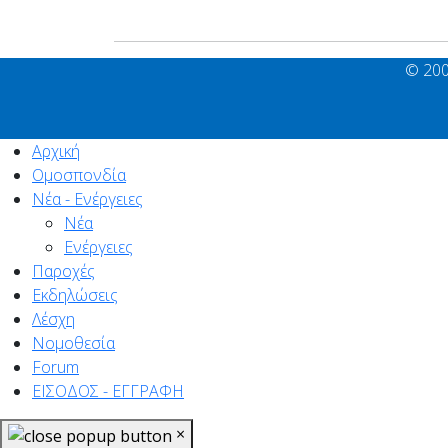
© 200
Αρχική
Ομοσπονδία
Νέα - Ενέργειες
Νέα
Ενέργειες
Παροχές
Εκδηλώσεις
Λέσχη
Νομοθεσία
Forum
ΕΙΣΟΔΟΣ - ΕΓΓΡΑΦΗ
×