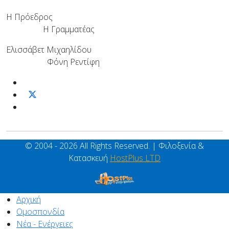
Η Πρόεδρος
Η Γραμματέας
Ελισσάβετ Μιχαηλίδου
Φόνη Ρεντίφη
© 2004 - 2026 All Rights Reserved. | Φιλοξενία &
Κατασκευή
HostPlus LTD
Αρχική
Ομοσπονδία
Νέα - Ενέργειες