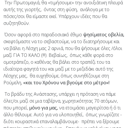
Την Πρωτομαγιά, θα «τιμήσουμε» την ανοιξιάτικη πλευρά
αυτής της γιορτής, όντας στη φύση, ανάλογα με το
πόσες/σοι θα είμαστε εκεί. Υπάρχουν ιδέες που θα
συζητηθούν.
Όσον αφορά στο παραδοσιακό έθιμο
ψησίματος οβελία,
σκεφτόμαστε να το σεβαστούμε, να το διατηρήσουμε και
να βάλει η Λέσχη μας 2 αρνιά, που θα ψήσουμε όλες /όλοι
μαζί ΓΙΑ ΤΟ ΚΑΛΟ (!!!). Βεβαίως, όπως κάθε φορά στο
ομοτράπεζο, ο καθένας θα βάλει στο τραπέζι του τα
ιδιαίτερα φαγητά του και μαζί με το μεζεδάκι αυτό της
Λέσχης μας, θα ευχηθούμε, όπως συνηθίζουμε στη
Ρούμελη,
«και του Χρόνου να βγούμε στο μέτρο»!
Το βράδυ της Ανάστασης, υπάρχει η πρόταση να πάμε
όλες/οι μαζί σε μια ταβέρνα, χωρητικότητας 70 ατόμων,
που μπορεί,
μόνο για μας,
να ετοιμάσει μαγειρίτσα ή ό τι
άλλο θέλουμε. Αυτό για να υλοποιηθεί, όπως γνωρίζετε -
διότι κουραστικά επαναλαμβάνουμε- πρέπει να ξέρουμε