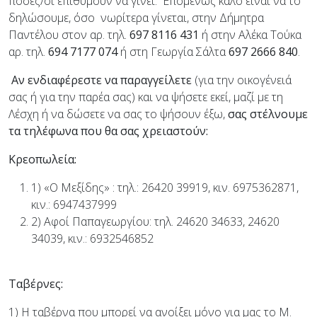
πόσες/οι επιθυμούν να γίνει. Επομένως καλό είναι να το
δηλώσουμε, όσο νωρίτερα γίνεται, στην Δήμητρα
Παντέλου στον αρ. τηλ.
697 8116 431
ή στην Αλέκα Τούκα
αρ. τηλ.
694 7177 074
ή στη Γεωργία Σάλτα
697 2666 840
.
Αν ενδιαφέρεστε να παραγγείλετε
(για την οικογένειά
σας ή για την παρέα σας) και να ψήσετε εκεί, μαζί με τη
Λέσχη ή να δώσετε να σας το ψήσουν έξω,
σας στέλνουμε
τα τηλέφωνα που θα σας χρειαστούν:
Κρεοπωλεία:
1) «Ο Μεξίδης» : τηλ.: 26420 39919, κιν. 6975362871,
κιν.: 6947437999
2) Αφοί Παπαγεωργίου: τηλ. 24620 34633, 24620
34039, κιν.: 6932546852
Ταβέρνες:
1) Η ταβέρνα που μπορεί να ανοίξει μόνο για μας το Μ.