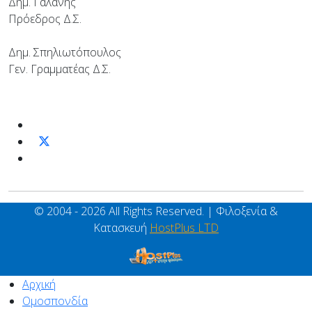
Δημ. Γαλάνης
Πρόεδρος Δ.Σ.
Δημ. Σπηλιωτόπουλος
Γεν. Γραμματέας Δ.Σ.
© 2004 - 2026 All Rights Reserved. | Φιλοξενία &
Κατασκευή
HostPlus LTD
Αρχική
Ομοσπονδία