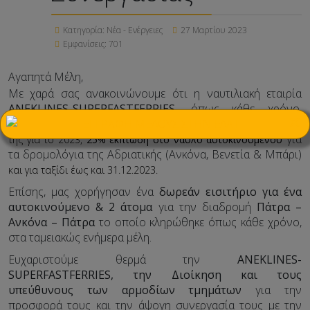
Κατηγορία:
Νέα - Ενέργειες
27 Μαρτίου 2023
Εμφανίσεις: 701
Αγαπητά Μέλη,
Με χαρά σας ανακοινώνουμε ότι η ναυτιλιακή εταιρία
ANEK
LINES-
SUPERFAST
FERRIES,
όπως κάθε χρόνο,
×
ανταποκρινόμενη στο αίτημα της ΕΛΑΤ,
προσφέρει στα μέλη
για
της για το 2023,
25% έκπτωση στο ναύλο αυτοκινούμενου
τα δρομολόγια της Αδριατικής (Ανκόνα, Βενετία & Μπάρι)
και για ταξίδι έως και 31.12.2023.
Επίσης, μας χορήγησαν ένα
δωρεάν εισιτήριο για ένα
αυτοκινούμενο & 2 άτομα
για την διαδρομή
Πάτρα –
Ανκόνα – Πάτρα
το οποίο κληρώθηκε όπως κάθε χρόνο,
στα ταμειακώς ενήμερα μέλη.
Ευχαριστούμε θερμά την
ANEK
LINES-
SUPERFAST
FERRIES, την Διοίκηση και τους
υπεύθυνους των αρμοδίων τμημάτων
για την
προσφορά τους και την άψογη συνεργασία τους με την