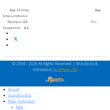
Δημ. Γαλάνης Δημ.
Σπηλιωτόπουλος
Πρόεδρος Δ.Σ. Γεν.
Γραμματέας Δ.Σ.
© 2004 - 2026 All Rights Reserved. | Φιλοξενία &
Κατασκευή
HostPlus LTD
Αρχική
Ομοσπονδία
Νέα - Ενέργειες
Νέα