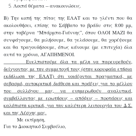
Λοιπά θέματα -- ανακοινώσεις.
Β) Την κοπή της πίτας της ΕΛΑΤ και το γλέντι
που θα
ακολουθήσει, επίσης το Σάββατο το βράδυ στις 8:00 μμ,
στην ταβέρνα “Μπάρμπα-Γιάννης”, όπου ΟΛΟΙ ΜΑΖΙ θα
συνφάγουμε, θα μιλήσουμε, θα γελάσουμε, θα χορέψουμε
και θα τραγουδήσουμε,
όπως κάνουμε (με επιτυχία) όλα
αυτά τα χρόνια, ΑΓΑΠΗΜΕΝΟΙ.
Ευελπιστούμε όλα τα μέλη να παρευρεθούν,
δείχνοντας με την συμμετοχή τους (στην κορυφαία ετήσια
εκδήλωση της ΕΛΑΤ)
ότι νοιάζονται πραγματικά,
με
σεβασμό, αυτοκριτική διάθεση και πράξεις για το μέλλον
του συλλόγου μας,
να ενημερωθούν αναλυτικά,
συμβάλλοντας με ερωτήσεις – απόψεις – προτάσεις και
καλόπιστη κριτική,
για την καλύτερη λειτουργία του Δ.Σ.
και της Λέσχης μας.
Με εκτίμηση,
Για το Διοικητικό Συμβούλιο,