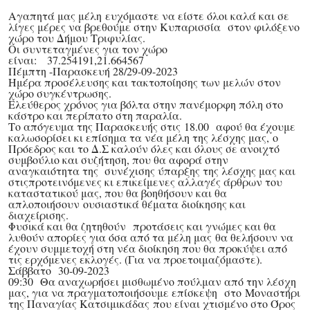
Αγαπητά μας μέλη
ευχόμαστε να είστε όλοι καλά και σε
λίγες μέρες να βρεθούμε στην Κυπαρισσία στον φιλόξενο
χώρο του Δήμου Τριφυλίας.
Οι συντεταγμένες για τον χώρο
είναι:
37.254191,21.664567
Πέμπτη -Παρασκευή 28/29-09-2023
Ημέρα προσέλευσης και τακτοποίησης των μελών στον
χώρο συγκέντρωσης.
Ελεύθερος χρόνος για βόλτα στην πανέμορφη πόλη στο
κάστρο και περίπατο στη παραλία.
Το απόγευμα της Παρασκευής στις
18.00
αφού θα έχουμε
καλωσορίσει κι επίσημα τα νέα μέλη της λέσχης μας, ο
Πρόεδρος και το Δ.Σ καλούν όλες και όλους σε ανοιχτό
συμβούλιο και συζήτηση, που θα αφορά
στην
αναγκαιότητα
της
συνέχισης ύπαρξης της λέσχης μας
και
στις
προτεινόμενες κι επικείμενες αλλαγές άρθρων του
καταστατικού μας
, που θα βοηθήσουν και θα
απλοποιήσουν ουσιαστικά θέματα διοίκησης και
διαχείρισης.
Φυσικά και θα ζητηθούν προτάσεις και γνώμες και θα
λυθούν απορίες για όσα από τα μέλη μας θα θελήσουν να
έχουν συμμετοχή στη νέα διοίκηση που θα προκύψει από
τις ερχόμενες εκλογές. (Για να προετοιμαζόμαστε).
Σάββατο 30-09-2023
09:30
Θα αναχωρήσει μισθωμένο πούλμαν από την λέσχη
μας, για να πραγματοποιήσουμε επίσκεψη στο
Μοναστήρι
της Παναγίας Κατσιμικάδας
που είναι χτισμένο στο Όρος