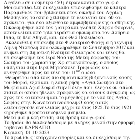
Αιγάλεω σε υψόμετρο 450 μέτρων κοντά στο
χωριό
Μουριατάδα.
Στη συνέχεια
θα επισκεφθούμε το
κάστρο
Παραμυθιών
που βρίσκεται στον
οικισμό του Αγρίλη
Μεσσηνίας
το οποίο χτίστηκε τη δεκαετία του '60 και
πρόκειται για ένα αξιοθέατο αμφισβητούμενης αισθητικής.
Οικοδομήθηκε από τον γιατρό και
γλύπτη Χάρρυ Φουρνιέ
,
αποτελείται από τρία τεράστια ομοιώματα τον
Δούρειο
Ίππο, τη θέα Αθηνά, και τον Θεό Ποσειδώνα.
Ακολουθεί η επίσκεψη στο
Φιλιατρινό Φράγμα ή τεχνητή
Λίμνη Ντοπόλη
που ολοκληρώθηκε το Σεπτέμβριο 2017 και
ανήκει στη
Δημοτική Ενότητα Φιλιατρών
και τέλος θα
επισκεφθούμε τον
Ιερό Ναό της Μεταμόρφωσης του
Σωτήρα
του χωριού της
Χριστιανούπολης,
ο οποίος
υπάγεται στην
Ιερά Μητρόπολη Τριφυλίας
και
ου
ανεγέρθηκε προς τα τέλη του 11
αιώνα.
Θεωρείται από τους
πιο σημαντικούς βυζαντινούς ναούς
του Μοριά
, εξού και η λαϊκή ρήση
,
«Αγιά Σωτήρα στο
Μωρία και Αγιά Σοφιά στην Πόλη» που έλεγαν οι απλοί
πιστοί οι οποίοι ήθελαν προφανώς να κάνουν σύγκριση ως
προς την κατασκευή και το μέγεθος με το ναό της Αγίας
Σοφίας στην Κωνσταντινούπολη.
Ο ναός αυτός
λειτουργούσε ανελλιπώς μέχρι το έτος 1825.
Το έτος 1921
κηρύχθηκε προστατευόμενο μνημείο.
Μετά μια μικρή στάση στη βρύση του χωριού.
Το βράδυ θα διασκεδάσουμε με πλήρες μενού στην όμορφη
ταβέρνα ΚΑΡΝΑΓΙΟ.
Κυριακή 01-10-2023
Το πρωί ίσως υπάρχουν απορίες και να συνεχίσουμε την