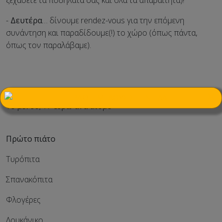
ξεχάσετε τα ποδήλατά σας και όλα τα απαραίτητα)!
-
Δευτέρα
… δίνουμε rendez-vous για την επόμενη
συνάντηση και παραδίδουμε(!) το χώρο (όπως πάντα,
όπως τον παραλάβαμε).
……………………………………
×
Το μενού, 17 ευρώ ανά άτομο
Πρώτο πιάτο
Τυρόπιτα
Σπανακόπιτα
Φλογέρες
Λουκάνικο