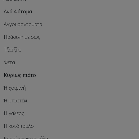
Ανά 4 άτομα
Αγγουροντομάτα
Πράσινη με σως
Τζατζίκι
Φέτα
Κυρίως πιάτο
Ή χοιρινή
Ή μπιφτέκι
Ή γαλέος
Ή κοτόπουλο
Κρασί και κόκα κόλα