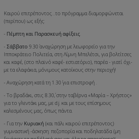
Καιρού επιτρέποντος…το πρόγραμμα διαμορφώνεται
(περίπου) ως εξής:
-
Πέμπτη και Παρασκευή αφίξεις
.
-
Σάββατο
9.30΄ αναχώρηση με λεωφορείο για την
Ιπποκράτειο Πολιτεία, στη Λίμνη Μπελέτσι, για βολτίτσες
και καφέ, (στο πλαϊνό καφέ- εστιατόριο), παρέα - γιατί όχι-
με τα ελαφάκια, μόνιμους κατοίκους στην περιοχή!
- Αναχώρηση κατά τη 1.30΄ για επιστροφή .
- Το βραδάκι, στις 8.30΄, στην ταβέρνα «Μαρία – Χρήστος»
για το γλεντάκι μας, με d.j. και με τους επίσημους
καλεσμένους μας, όπως πάντα.
- Για την
Κυριακή
(και πάλι καιρού επιτρέποντος)
γυμναστική -άσκηση: πεζοπορία και ποδηλατάδα (μη