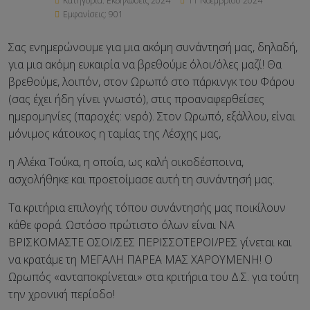
Κατηγορία:
Εκδηλώσεις 2024
11 Νοεμβρίου 2024
Εμφανίσεις: 901
Σας ενημερώνουμε για μια ακόμη συνάντησή μας, δηλαδή,
για μια ακόμη ευκαιρία να βρεθούμε όλοι/όλες μαζί! Θα
βρεθούμε, λοιπόν, στον Ωρωπό στο πάρκινγκ του Φάρου
(σας έχει ήδη γίνει γνωστό), στις προαναφερθείσες
ημερομηνίες (παροχές: νερό). Στον Ωρωπό, εξάλλου, είναι
μόνιμος κάτοικος η ταμίας της Λέσχης μας,
η Αλέκα Τούκα, η οποία, ως καλή οικοδέσποινα,
ασχολήθηκε και προετοίμασε αυτή τη συνάντησή μας.
Τα κριτήρια επιλογής τόπου συνάντησής μας ποικίλουν
κάθε φορά. Ωστόσο πρώτιστο όλων είναι ΝΑ
ΒΡΙΣΚΟΜΑΣΤΕ ΟΣΟΙ/ΣΕΣ ΠΕΡΙΣΣΟΤΕΡΟΙ/ΡΕΣ γίνεται και
να κρατάμε τη ΜΕΓΑΛΗ ΠΑΡΕΑ ΜΑΣ ΧΑΡΟΥΜΕΝΗ! Ο
Ωρωπός «ανταποκρίνεται» στα κριτήρια του Δ.Σ. για τούτη
την χρονική περίοδο!