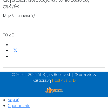
καλή διάθεση, ζεστά ρούχα και... το πιο ωραίο σας
χαμόγελο!
Μην λείψει κανείς!
ΤΟ Δ.Σ.
© 2004 - 2026 All Rights Reserved. | Φιλοξενία &
Κατασκευή
HostPlus LTD
Αρχική
Ομοσπονδία