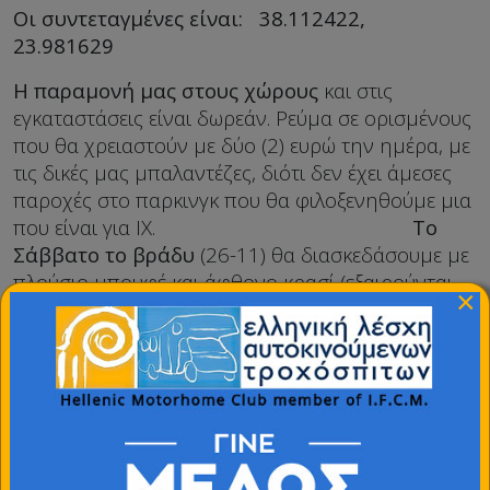
Οι συντεταγμένες είναι: 38.112422,
23.981629
Η παραμονή μας στους χώρους
και στις
εγκαταστάσεις είναι δωρεάν. Ρεύμα σε ορισμένους
που θα χρειαστούν με δύο (2) ευρώ την ημέρα, με
τις δικές μας μπαλαντέζες, διότι δεν έχει άμεσες
παροχές στο παρκινγκ που θα φιλοξενηθούμε μια
που είναι για ΙΧ.
Το
Σάββατο το βράδυ
(26-11) θα διασκεδάσουμε με
πλούσιο μπουφέ και άφθονο κρασί (εξαιρούνται
×
τα αναψυκτικά και οι μπύρες) με 18 ευρώ το
άτομο.
Το αναλυτικό μενού
θα σας έρθει στο προσωπικό
σας e-mail.
ΚΑΛΟΥΜΕ
ΟΛΑ ΤΑ ΜΕΛΗ ΜΑΣ: