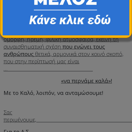
Να προσπαθήσουν να έρθουν
, διότι είναι η
τελευταία μας συνάντηση για το δύσκολο 2022 (!),
διότι έτσι
ΕΧΕΙ ΝΟΗΜΑ η ύπαρξη της ΕΛΑΤ μας
,
έτσι περνάμε καλύτερα
ΜΑΖΙ
,
ΣΥΛΛΟΓΙΚΑ
ενθαρρυνόμαστε να δημιουργήσουμε εκείνη την
όμορφη, ήρεμη, φιλική ατμόσφαιρα, εκείνη τη
συναισθηματική σχέση
που ενώνει τους
ανθρώπους
θετικά, αρμονικά στον κοινό σκοπό,
που στην περίπτωσή μας είναι
…
«να περνάμε καλά»!
Με το Καλό, λοιπόν, να ανταμώσουμε!
Σας
περιμέν
Για το Δ.Σ.