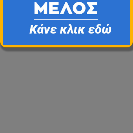
Κατασκευή
HostPlus LTD