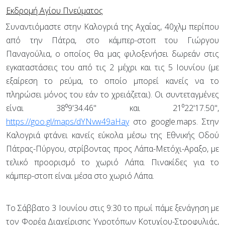
Εκδρομή Αγίου Πνεύματος
Συναντιόμαστε στην Καλογριά της Αχαΐας, 40χλμ περίπου
από την Πάτρα, στο κάμπερ-στοπ του Γιώργου
Παναγούλια, ο οποίος θα μας φιλοξενήσει δωρεάν στις
εγκαταστάσεις του από τις 2 μέχρι και τις 5 Ιουνίου (με
εξαίρεση το ρεύμα, το οποίο μπορεί κανείς να το
πληρώσει μόνος του εάν το χρειάζεται). Οι συντεταγμένες
είναι 38⁰9'34.46'' και 21⁰22'17.50'',
https://goo.gl/maps/dYNvw49aHay
στο google.maps. Στην
Καλογριά φτάνει κανείς εύκολα μέσω της Εθνικής Οδού
Πάτρας-Πύργου, στρίβοντας προς Λάπα-Μετόχι-Αραξο, με
τελικό προορισμό το χωριό Λάπα. Πινακίδες για το
κάμπερ-στοπ είναι μέσα στο χωριό Λάπα.
Το Σάββατο 3 Ιουνίου στις 9:30 το πρωί πάμε ξενάγηση με
τον Φορέα Διαχείρισης Υγροτόπων Κοτυχίου-Στροφυλιάς,