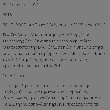
22 Οκτωβρίου 2014.
2015
38η EUROCC, στο Τουρνέ Βελγίου, από 20-25 Μαḯου 2015.
Γεν. Συνέλευση. Υποψηφιότητα για τη διοργάνωση της
Συνέλευσης δηλώθηκε από την Assocampi Ιταλίας.
Ο εκπρόσωπος της ΕΛΑΤ δήλωσε πιθανή υποψηφιότητα,
με οριστικοποίησή της μέχρι το τέλος Μαρτίου 2014, από
το νέο Δ.Σ. της λέσχης, που θα προκύψει από τις
αρχαιρεσίες του Ιανουαρίου 2014.
10) Διάφορα
i. Για την πληρέστερη και αμεσότερη πληροφόρηση των
μελών, καθώς και για την καλύτερη προβολή της
Ομοσπονδίας, η ιστοσελίδα της πρέπει να εμπλουτιστεί.
Το Δ.Σ. της Ομοσπονδίας περιμένει προτάσεις από τα