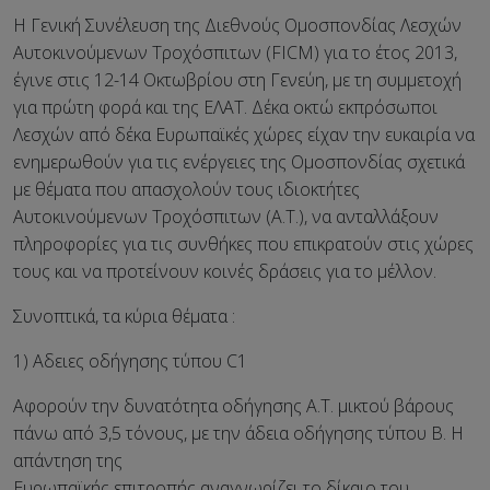
Η Γενική Συνέλευση της Διεθνούς Ομοσπονδίας Λεσχών
Αυτοκινούμενων Τροχόσπιτων (FICM) για το έτος 2013,
έγινε στις 12-14 Οκτωβρίου στη Γενεύη, με τη συμμετοχή
για πρώτη φορά και της ΕΛΑΤ. Δέκα οκτώ εκπρόσωποι
Λεσχών από δέκα Ευρωπαϊκές χώρες είχαν την ευκαιρία να
ενημερωθούν για τις ενέργειες της Ομοσπονδίας σχετικά
με θέματα που απασχολούν τους ιδιοκτήτες
Αυτοκινούμενων Τροχόσπιτων (Α.Τ.), να ανταλλάξουν
πληροφορίες για τις συνθήκες που επικρατούν στις χώρες
τους και να προτείνουν κοινές δράσεις για το μέλλον.
Συνοπτικά, τα κύρια θέματα :
1) Αδειες οδήγησης τύπου C1
Αφορούν την δυνατότητα οδήγησης Α.Τ. μικτού βάρους
πάνω από 3,5 τόνους, με την άδεια οδήγησης τύπου Β. Η
απάντηση της
Ευρωπαϊκής επιτροπής αναγνωρίζει το δίκαιο του