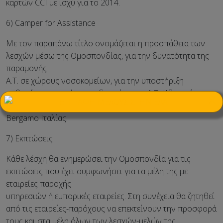
καρτών CCI με ισχύ για το 2014.
6) Camper for Assistance
Με τον παραπάνω τίτλο ονομάζεται η προσπάθεια των
λεσχών μέσω της Ομοσπονδίας, για την δυνατότητα της
παραμονής
Α.Τ. σε χώρους νοσοκομείων, για την υποστήριξη
ασθενών, συγγενών του ιδιοκτήτη του Α.Τ. Ηδη υπάρχει η
×
πρώτη συμφωνία με το καινούργιο νοσοκομείο στο
Bergamo Ιταλίας.
7) Εκπτώσεις
Κάθε λέσχη θα ενημερώσει την Ομοσπονδία για τις
εκπτώσεις που έχει συμφωνήσει για τα μέλη της με
εταιρείες παροχής
υπηρεσιών ή εμπορικές εταιρείες. Στη συνέχεια θα ζητηθεί
από τις εταιρείες-παρόχους να επεκτείνουν την προσφορά
τους και στα μέλη όλων των λεσχών-μελών της