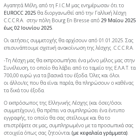
Αγαπητά Μέλη, από τη F.I.C.M μας ενημέρωσαν ότι το
EUROCC 2025
θα διοργανωθεί από την Γαλλική λέσχη
C.C.C.R.A. στην πόλη Bourg En Bresse από
29 Μαίου 2025
έως 02 Ιουνίου 2025
.
Οι αιτήσεις συμμετοχής θα αρχίσουν από 01.01.2025. Σας
επισυνάπτουμε σχετική ανακοίνωση της λέσχης .C.C.C.R.A.
-Τη Λέσχη μας θα εκπροσωπήσει ένα μόνο μέλος μας στην
Συνέλευση, το οποίο θα λάβει από το ταμείο της Ε.Λ.Α.Τ. τα
700,00 ευρώ για τα βασικά του έξοδα. Όλες και όλοι
οι άλλοι/ες που θα είναι παρέα, θα πληρώσουν ο καθένας
τα δικά του έξοδα.
Ο εκπρόσωπος της Ελληνικής Λέσχης (και όσες/όσοι
συμμετέχουν), θα πρέπει να συμπληρώσει ένα έντυπο
εγγραφής, το οποίο θα σας στείλουμε και θα το
επιστρέψετε σε μας, συμπληρωμένο με τα προσωπικά σας
στοιχεία όπως σας ζητούνται
(με κεφαλαία γράμματα)
.