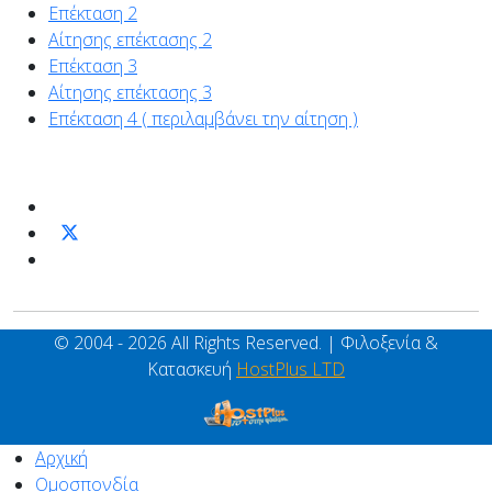
Επέκταση 2
Αίτησης επέκτασης 2
Επέκταση 3
Αίτησης επέκτασης 3
Επέκταση 4 ( περιλαμβάνει την αίτηση )
© 2004 - 2026 All Rights Reserved. | Φιλοξενία &
Κατασκευή
HostPlus LTD
Αρχική
Ομοσπονδία