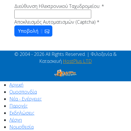
Διεύθυνση Ηλεκτρονικού Ταχυδρομείου:
*
Αποκλεισμός Αυτοματισμών (Captcha)
*
Υποβολή
© 2004 - 2026 All Rights Reserved. | Φιλοξενία &
Κατασκευή
HostPlus LTD
Αρχική
Ομοσπονδία
Νέα - Ενέργειες
Παροχές
Εκδηλώσεις
Λέσχη
Νομοθεσία