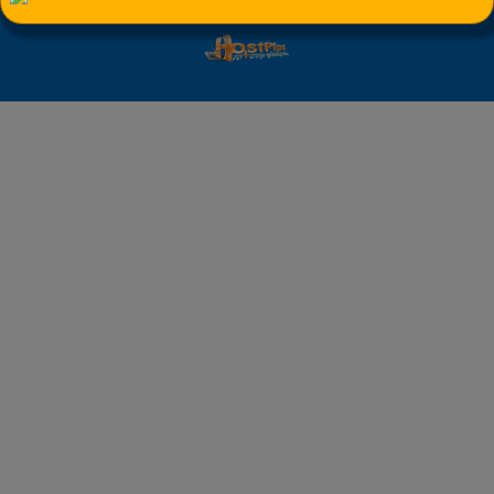
Κατασκευή
HostPlus LTD