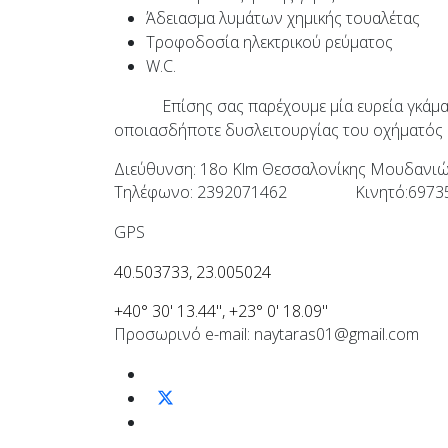
Άδειασμα λυμάτων χημικής τουαλέτας
Τροφοδοσία ηλεκτρικού ρεύματος
W.C.
Επίσης σας παρέχουμε μία ευρεία γκάμ
οποιασδήποτε δυσλειτουργίας του οχήματός σ
Διεύθυνση: 18ο Klm Θεσσαλονίκης Μουδανι
Τηλέφωνο: 2392071462
Κινητό:6973
GPS
40.503733, 23.005024
+40° 30' 13.44", +23° 0' 18.09"
Προσωρινό e-mail: