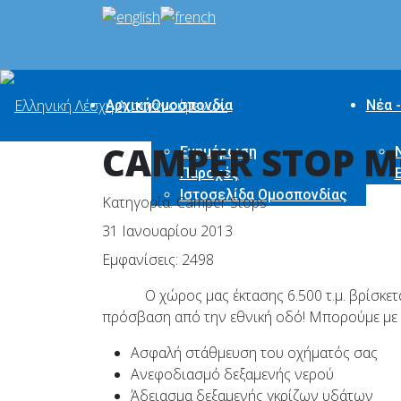
Αρχική
Ομοσπονδία
Νέα -
CAMPER STOP M
Ενημέρωση
Παροχές
Ιστοσελίδα Ομοσπονδίας
Κατηγορία:
Camper Stops
31 Ιανουαρίου 2013
Εμφανίσεις: 2498
O
χώρος μας έκτασης 6.500 τ.μ. βρίσκε
πρόσβαση από την εθνική οδό! Μπορούμε με 
Ασφαλή στάθμευση του οχήματός σας
Ανεφοδιασμό δεξαμενής νερού
Άδειασμα δεξαμενής γκρίζων υδάτων