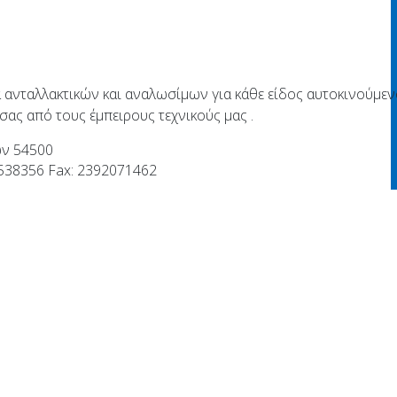
α ανταλλακτικών και αναλωσίμων για κάθε είδος αυτοκινούμε
ας από τους έμπειρους τεχνικούς μας .
ών 54500
538356 Fax: 2392071462